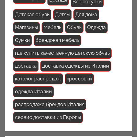
Все покупки
Детская обувь
Детям
Для дома
Магазины
Мебель
Обувь
Одежда
Сумки
брендовая мебель
где купить качественную детскую обувь
доставка
доставка одежды из Италии
каталог распродаж
кроссовки
одежда Италии
распродажа брендов Италия
сервис доставки из Европы