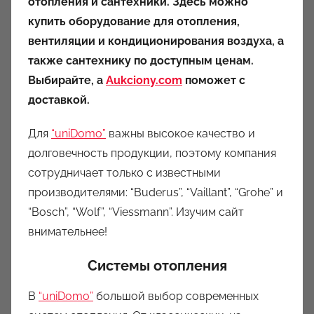
отопления и сантехники. Здесь можно
о
купить оборудование для отопления,
р
вентиляции и кондиционирования воздуха, а
о
также сантехнику по доступным ценам.
м
Выбирайте, а
Aukciony.com
a
поможет с
u
доставкой.
k
Для
“uniDomo”
важны высокое качество и
c
долговечность продукции, поэтому компания
i
o
сотрудничает только с известными
n
производителями: “Buderus”, “Vaillant”, “Grohe” и
y
“Bosch”, “Wolf”, “Viessmann”. Изучим сайт
внимательнее!
Системы отопления
В
“uniDomo”
большой выбор современных