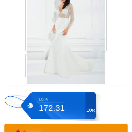
ЦЕНА
172.31
EUR