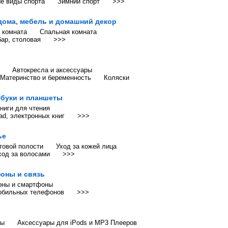
е виды спорта
Зимний спорт
>>>
 дома, мебель и домашний декор
 комната
Спальная комната
бар, столовая
>>>
Автокресла и аксессуары
Материнство и беременность
Коляски
буки и планшеты
книги для чтения
ad, электронных книг
>>>
ье
товой полости
Уход за кожей лица
ход за волосами
>>>
оны и связь
оны и смартфоны
обильных телефонов
>>>
ры
Аксессуары для iPods и MP3 Плееров