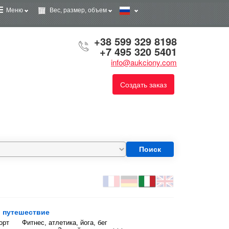
Меню
Вес, размер, объем
+38 599 329 8198
+7 495 320 5401
info@aukciony.com
Создать заказ
Поиск
, путешествие
орт
Фитнес, атлетика, йога, бег