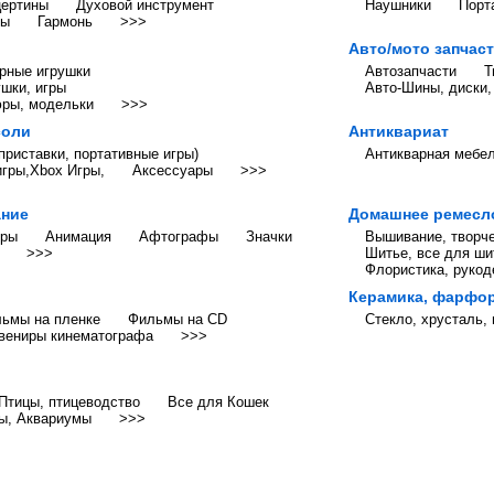
цертины
Духовой инструмент
Наушники
Порт
ры
Гармонь
>>>
Авто/мото запчас
орные игрушки
Автозапчасти
Т
шки, игры
Авто-Шины, диски,
ры, модельки
>>>
соли
Антиквариат
приставки, портативные игры)
Антикварная мебе
игры,Xbox Игры,
Аксессуары
>>>
ание
Домашнее ремесл
иры
Анимация
Афтографы
Значки
Вышивание, творче
>>>
Шитье, все для ши
Флористика, рукод
Керамика, фарфор
ьмы на пленке
Фильмы на CD
Стекло, хрусталь,
вениры кинематографа
>>>
Птицы, птицеводство
Все для Кошек
ы, Аквариумы
>>>