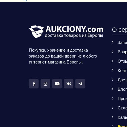
О се
Заче
Покупка, хранение и доставка
Вопр
заказов до вашей двери из любого
Отз
интернет-магазина Европы.
Конт
Дост
Блог
Прои
Скла
Каль
Frau