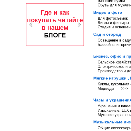
Женские сумки
Обувь для мужчи
Видео и фото
Для фотосъемок
Линзы и фильтры
Студия и освещен
Сад и огород
Освещение в саду
Бассейны и горяч
Бизнес, офис и 
Сельское хозяйст
Электрическое и 
Производство и д
Мягкие игрушки ,
Куклы, кукольная
Медведи
>>>
Часы и украшени
Украшения и ювел
Изысканные, LUX 
Мужские украшен
Музыкальные ин
Общие аксессуары