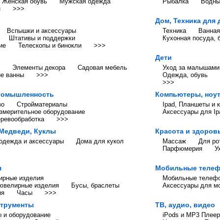
Женская обувь
Мужская одежда
Рыбалка
Водны
н
>>>
Дом, Техника для
Вспышки и аксессуары
Техника
Ванная
Штативы и поддержки
Кухонная посуда, 
ие
Телескопы и бинокли
>>>
Дети
Элементы декора
Садовая мебель
Уход за малышами
ие ванны
>>>
Одежда, обувь
>>>
промышленность
Компьютеры, ноут
во
Стройматериалы
Ipad, Планшеты и 
измерительное оборудование
Аксессуары для Ip
еревообработка
>>>
 Медведи, Куклы
Красота и здоров
 одежда и аксессуары
Дома для кукол
Массаж
Для ро
Парфюмерия
У
я
Мобильные телеф
ирные изделия
Мобильные телеф
ювелирные изделия
Бусы, браслеты
Аксессуары для м
ия
Часы
>>>
струменты
ТВ, аудио, видео
 и оборудование
iPods и MP3 Плее