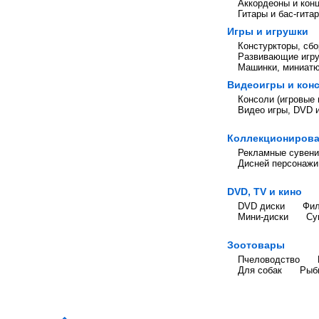
Аккордеоны и кон
Гитары и бас-гита
Игры и игрушки
Констуркторы, сб
Развивающие игру
Машинки, миниатю
Видеоигры и кон
Консоли (игровые 
Видео игры, DVD 
Коллекциониров
Рекламные сувен
Дисней персонажи
DVD, TV и кино
DVD диски
Фил
Мини-диски
Су
Зоотовары
Пчеловодство
Для собак
Рыб