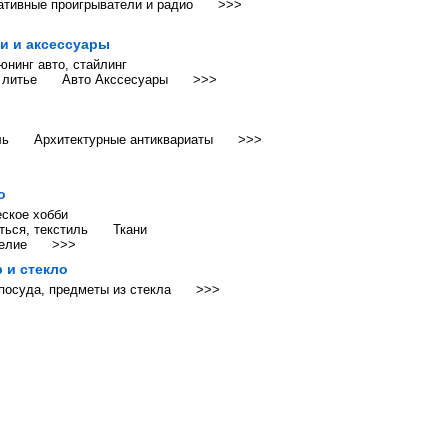
ативные проигрыватели и радио
>>>
ти и аксессуары
юнинг авто, стайлинг
 литье
Авто Акссесуары
>>>
ль
Архитектурные антиквариаты
>>>
о
ское хобби
ться, текстиль
Ткани
елие
>>>
 и стекло
 посуда, предметы из стекла
>>>