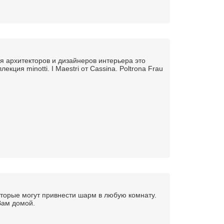
я архитекторов и дизайнеров интерьера это
кция minotti. I Maestri от Cassina. Poltrona Frau
которые могут привнести шарм в любую комнату.
Вам домой.