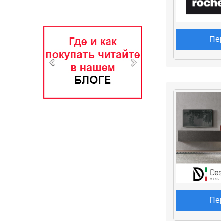
Пе
Пе