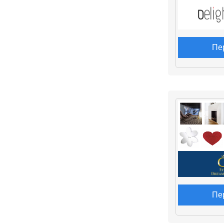
Пе
Пе