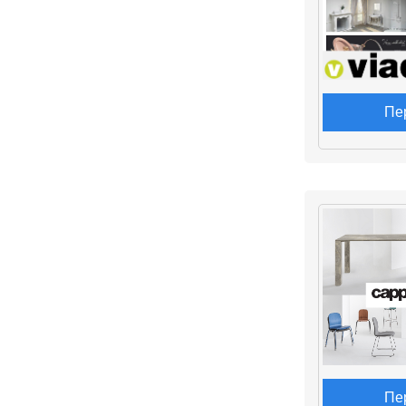
Пе
Пе