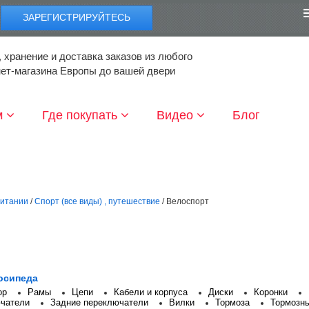
ЗАРЕГИСТРИРУЙТЕСЬ
 хранение и доставка заказов из любого
нет-магазина Европы до вашей двери
м
Где покупать
Видео
Блог
ритании
/
Спорт (все виды) , путешествие
/ Велоспорт
осипеда
ор
Рамы
Цепи
Кабели и корпуса
Диски
Коронки
ючатели
Задние переключатели
Вилки
Тормоза
Тормозны