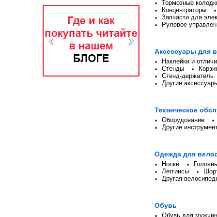
Тормозные колодк
Концентраторы
Запчасти для эле
Рулевое управлен
Аксессуары для 
Наклейки и отлич
Стенды
Корзи
Стенд-держатель
Другие аксессуар
Техническое обс
Оборудование
Другие инструмен
Одежда для вело
Носки
Головны
Леггинсы
Шор
Другая велосипед
Обувь
Обувь для мужчи