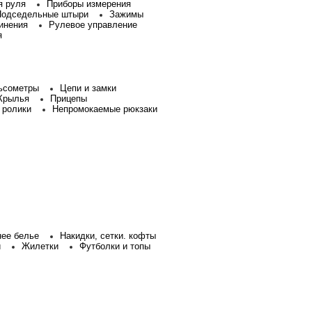
я руля
Приборы измерения
Подседельные штыри
Зажимы
инения
Рулевое управление
я
ьсометры
Цепи и замки
Крылья
Прицепы
 ролики
Непромокаемые рюкзаки
нее белье
Накидки, сетки. кофты
и
Жилетки
Футболки и топы