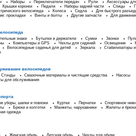
и
Наборы
Переключатели передач
Рули
Аксессуары дл
Крышки коронки
Педали
Наборы задней части
Спицы
ктрического велосипеда
Колеса
Седла
Для быстрого разъед
ие: прокладки
Винты и болты
Другие запчасти
Для движени
велосипеда
ительные знаки
Бутылки и держатели
Сумки
Звонки
Пул
ны
Компьютеры и GPS
Чехлы для сидений
Освещение
Велосипедные сиденья для детей
Зеркала
Стабилизаторы и
ы
луживание велосипедов
Стэнды
Смазочные материалы и чистящие средства
Насосы
ты для обслуживания
спорта
е уборы, шапки и повязки
Куртки
Перчатки
Спортивное ниж
ты
Брюки и колготки
Манжеты, нарукавники
Жилеты и брюк
ная одежда
н
Женская обувь
Детская обувь
Чехлы для обуви