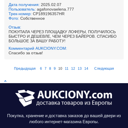
Дата получения:
2025.02.07
Пользователь:
agafonovaelena.777
Трек-номер:
CP189196357HR
Фото:
Собственное
Отзыв:
ПОКУПАЛА ЧЕРЕЗ ПЛОЩАДКУ ЛОФЕРЫ, ПОЛУЧИЛОСЬ
БЫСТРО И ДЕШЕВЛЕ, ЧЕМ ЧЕРЕЗ БАЙЕРОВ. СПАСИБО
БОЛЬШОЕ ЗА ВАШУ РАБОТУ!
Комментарий AUKCIONY.COM:
Спасибо за отзыв!
Предыдущая
6
7
8
9
10
11
12
13
14
Следующая
Покупка, хранение и доставка заказов до вашей двери из
любого интернет-магазина Европы.