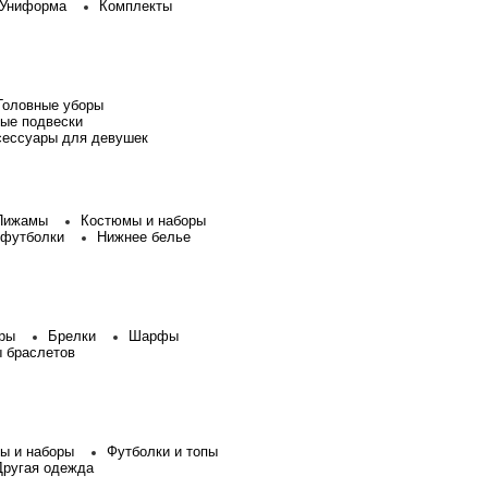
Униформа
Комплекты
Головные уборы
ые подвески
сессуары для девушек
Пижамы
Костюмы и наборы
 футболки
Нижнее белье
ры
Брелки
Шарфы
 браслетов
ы и наборы
Футболки и топы
Другая одежда