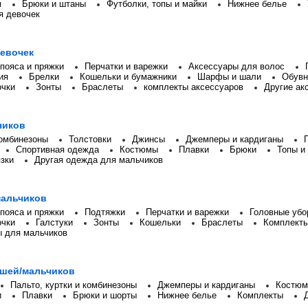
м
Брюки и штаны
Футболки, топы и майки
Нижнее белье
я девочек
девочек
 пояса и пряжки
Перчатки и варежки
Аксессуары для волос
ия
Брелки
Кошельки и бумажники
Шарфы и шали
Обувн
очки
Зонты
Браслеты
комплекты аксессуаров
Другие ак
чиков
комбинезоны
Толстовки
Джинсы
Джемперы и кардиганы
Спортивная одежда
Костюмы
Плавки
Брюки
Топы и
зки
Другая одежда для мальчиков
мальчиков
 пояса и пряжки
Подтяжки
Перчатки и варежки
Головные убо
очки
Галстуки
Зонты
Кошельки
Браслеты
Комплекты
ы для мальчиков
шей/мальчиков
Пальто, куртки и комбинезоны
Джемперы и кардиганы
Костюм
и
Плавки
Брюки и шорты
Нижнее белье
Комплекты