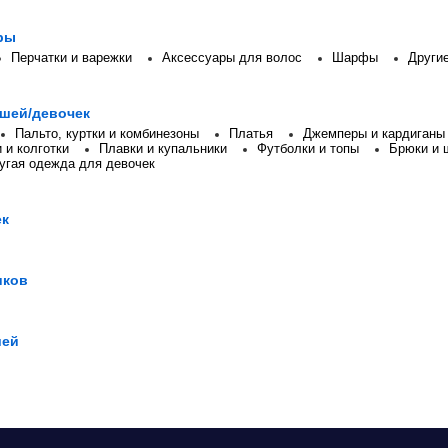
ры
Перчатки и варежки
Аксессуары для волос
Шарфы
Други
шей/девочек
Пальто, куртки и комбинезоны
Платья
Джемперы и кардиганы
 и колготки
Плавки и купальники
Футболки и топы
Брюки и 
угая одежда для девочек
ек
иков
шей